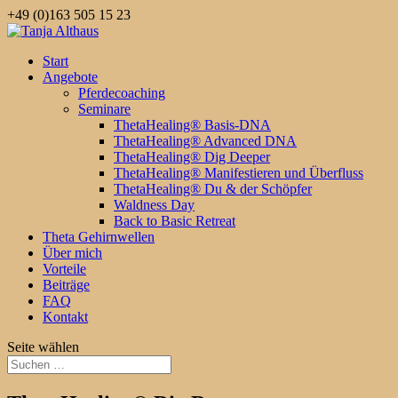
+49 (0)163 505 15 23
Start
Angebote
Pferdecoaching
Seminare
ThetaHealing® Basis-DNA
ThetaHealing® Advanced DNA
ThetaHealing® Dig Deeper
ThetaHealing® Manifestieren und Überfluss
ThetaHealing® Du & der Schöpfer
Waldness Day
Back to Basic Retreat
Theta Gehirnwellen
Über mich
Vorteile
Beiträge
FAQ
Kontakt
Seite wählen